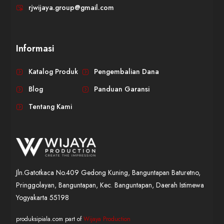
rjwijaya.group@gmail.com
Informasi
WIJAYA PRODUCTION
×
Create The Impression
Katalog Produk
Pengembalian Dana
Blog
Panduan Garansi
Tentang Kami
Jln.Gatotkaca No.409 Gedong Kuning, Banguntapan Baturetno,
Pringgolayan, Banguntapan, Kec. Banguntapan, Daerah Istimewa
😊
Yogyakarta 55198
produksipiala.com part of
Wijaya Production