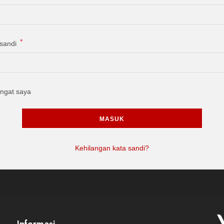
*
 sandi
Ingat saya
MASUK
Kehilangan kata sandi?