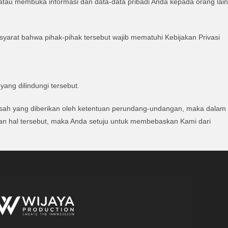
atau membuka informasi dan data-data pribadi Anda kepada orang lain
rat bahwa pihak-pihak tersebut wajib mematuhi Kebijakan Privasi
ang dilindungi tersebut.
g sah yang diberikan oleh ketentuan perundang-undangan, maka dalam
WIJAYA PRODUCTION
×
n hal tersebut, maka Anda setuju untuk membebaskan Kami dari
Create The Impression