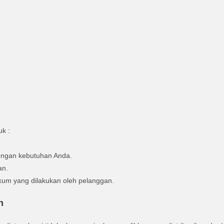
k :
engan kebutuhan Anda.
an.
kum yang dilakukan oleh pelanggan.
n