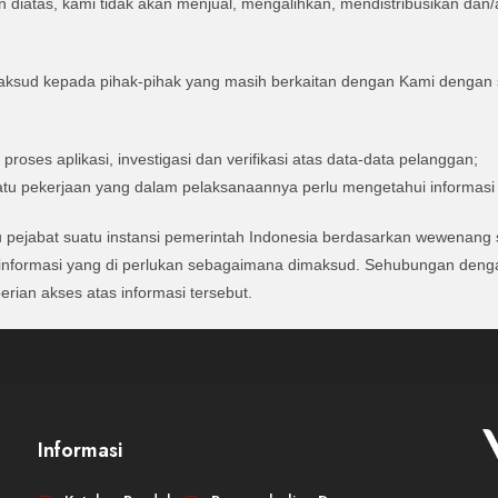
diatas, kami tidak akan menjual, mengalihkan, mendistribusikan dan/
ud kepada pihak-pihak yang masih berkaitan dengan Kami dengan sya
oses aplikasi, investigasi dan verifikasi atas data-data pelanggan;
tu pekerjaan yang dalam pelaksanaannya perlu mengetahui informasi y
au pejabat suatu instansi pemerintah Indonesia berdasarkan wewenan
informasi yang di perlukan sebagaimana dimaksud. Sehubungan denga
rian akses atas informasi tersebut.
Informasi