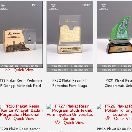
Quick View
Quick View
Quick Vi
R33 Plakat Resin Pertamina
PR32 Plakat Resin PT
PR31 Plakat Res
P Donggi Matindok Field
Pertamina Patra Niaga
Cinderamata Uni
Quick View
Quick Vi
Quick View
PR28 Plakat Resin Kantor
PR26 Plakat Resin Pol