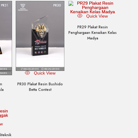
Quick View
PR29 Plakat Resin
Penghargaan Kenaikan Kelas
Madya
ew
Quick View
in
PR30 Plakat Resin Bushido
sla
Betta Contest
ew
iteknik