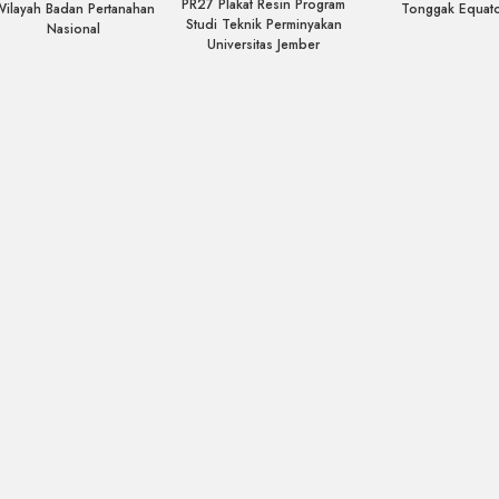
PR27 Plakat Resin Program
ilayah Badan Pertanahan
Tonggak Equat
Studi Teknik Perminyakan
Nasional
Universitas Jember