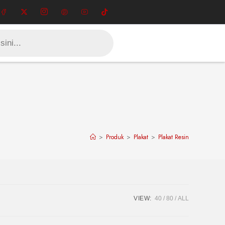
>
Produk
>
Plakat
>
Plakat Resin
VIEW:
40
80
ALL