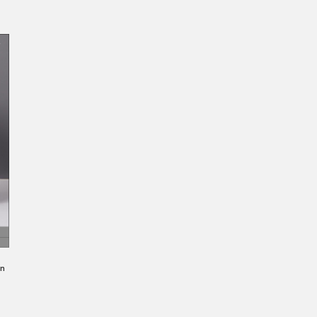
an
WIJAYA PRODUCTION
×
Create The Impression