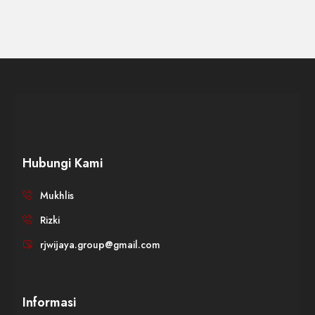
Hubungi Kami
Mukhlis
Rizki
rjwijaya.group@gmail.com
Informasi
WIJAYA PRODUCTION
×
Create The Impression