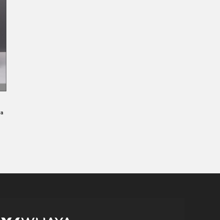
wa
WIJAYA PRODUCTION
×
Create The Impression