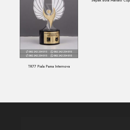
Sepak Bola Mahato Cu
Quick View
TR77 Piala Pama Internova