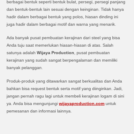
berbagai bentuk seperti bentuk bulat, persegi, persegi panjang
dan bentuk-bentuk lain sesuai dengan keinginan. Tidak hanya
hadir dalam berbagai bentuk yang polos, hiasan dinding ini
juga hadir dalam berbagai motif dan warna yang menarik.
Ada banyak pusat pembuatan kerajinan dari steel yang bisa
Anda tuju saat memerlukan hiasan-hiasan di atas. Salah
satunya adalah
Wijaya Production
, pusat pembuatan
kerajinan yang sudah sangat berpengalaman dan memiliki
banyak pelanggan.
Produk-produk yang ditawarkan sangat berkualitas dan Anda
bahkan bisa request bentuk serta motif yang diinginkan. Jadi,
jangan pernah ragu lagi untuk membeli kerajinan logam di sini
ya. Anda bisa mengunjungi
wijayaproduction.com
untuk
pemesanan dan informasi lainnya.