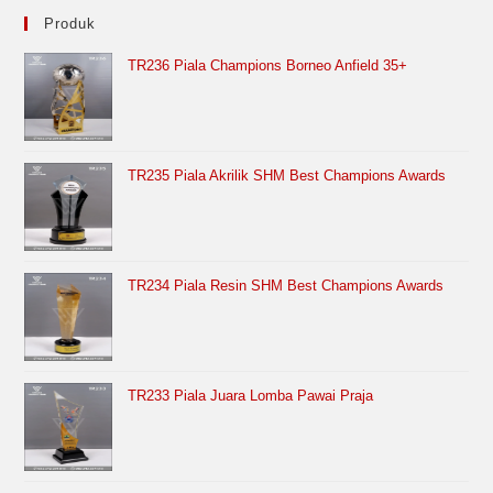
Produk
TR236 Piala Champions Borneo Anfield 35+
TR235 Piala Akrilik SHM Best Champions Awards
TR234 Piala Resin SHM Best Champions Awards
TR233 Piala Juara Lomba Pawai Praja