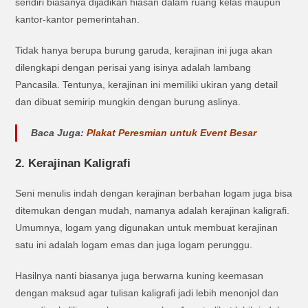
sendiri biasanya dijadikan hiasan dalam ruang kelas maupun
kantor-kantor pemerintahan.
Tidak hanya berupa burung garuda, kerajinan ini juga akan
dilengkapi dengan perisai yang isinya adalah lambang
Pancasila. Tentunya, kerajinan ini memiliki ukiran yang detail
dan dibuat semirip mungkin dengan burung aslinya.
Baca Juga:
Plakat Peresmian untuk Event Besar
2. Kerajinan Kaligrafi
Seni menulis indah dengan kerajinan berbahan logam juga bisa
ditemukan dengan mudah, namanya adalah kerajinan kaligrafi.
Umumnya, logam yang digunakan untuk membuat kerajinan
satu ini adalah logam emas dan juga logam perunggu.
Hasilnya nanti biasanya juga berwarna kuning keemasan
dengan maksud agar tulisan kaligrafi jadi lebih menonjol dan