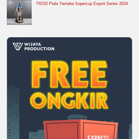
TR232 Piala Yamaha Supercup Esport Series 2024