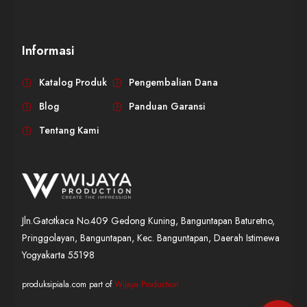
Informasi
WIJAYA PRODUCTION
×
Create The Impression
Katalog Produk
Pengembalian Dana
Blog
Panduan Garansi
Tentang Kami
Jln.Gatotkaca No.409 Gedong Kuning, Banguntapan Baturetno,
Pringgolayan, Banguntapan, Kec. Banguntapan, Daerah Istimewa
😊
Yogyakarta 55198
produksipiala.com part of
Wijaya Production