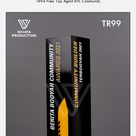
TR94 Piala Top Agent BVL Community