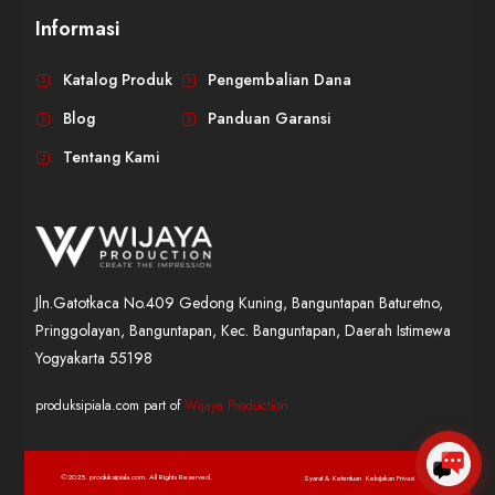
Informasi
WIJAYA PRODUCTION
×
Create The Impression
Katalog Produk
Pengembalian Dana
Blog
Panduan Garansi
Tentang Kami
Jln.Gatotkaca No.409 Gedong Kuning, Banguntapan Baturetno,
Pringgolayan, Banguntapan, Kec. Banguntapan, Daerah Istimewa
😊
Yogyakarta 55198
produksipiala.com part of
Wijaya Production
©2025. produksipiala.com. All Rights Reserved.
Syarat & Ketentuan
Kebijakan Privasi