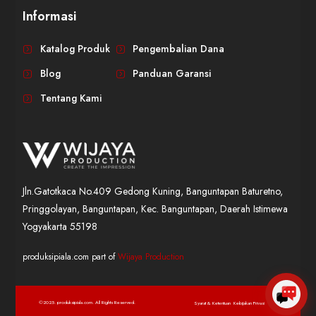
Informasi
WIJAYA PRODUCTION
×
Create The Impression
Katalog Produk
Pengembalian Dana
Blog
Panduan Garansi
Tentang Kami
Jln.Gatotkaca No.409 Gedong Kuning, Banguntapan Baturetno,
Pringgolayan, Banguntapan, Kec. Banguntapan, Daerah Istimewa
😊
Yogyakarta 55198
produksipiala.com part of
Wijaya Production
©2025. produksipiala.com. All Rights Reserved.
Syarat & Ketentuan
Kebijakan Privasi