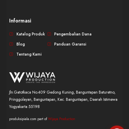
Informasi
WIJAYA PRODUCTION
×
Create The Impression
Katalog Produk
Pengembalian Dana
Blog
Panduan Garansi
Tentang Kami
Jln.Gatotkaca No.409 Gedong Kuning, Banguntapan Baturetno,
Pringgolayan, Banguntapan, Kec. Banguntapan, Daerah Istimewa
😊
Yogyakarta 55198
produksipiala.com part of
Wijaya Production