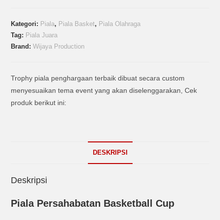
Kategori:
Piala
,
Piala Basket
,
Piala Olahraga
Tag:
Piala Juara
Brand:
Wijaya Production
Trophy piala penghargaan terbaik dibuat secara custom
menyesuaikan tema event yang akan diselenggarakan, Cek
produk berikut ini:
DESKRIPSI
Deskripsi
Piala Persahabatan Basketball Cup